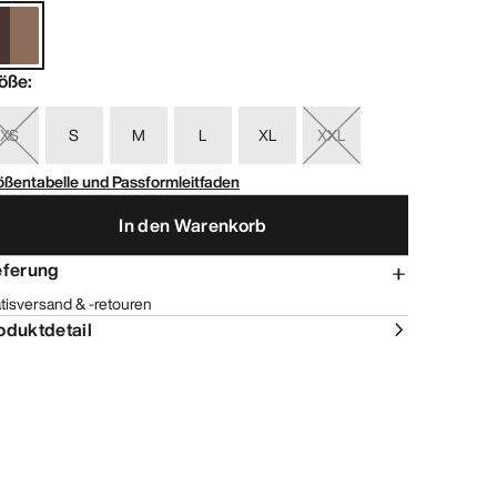
öße
:
XS
S
M
L
XL
XXL
ößentabelle und Passformleitfaden
In den Warenkorb
eferung
tisversand & -retouren
oduktdetail