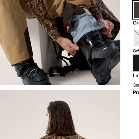
Gr
Gr
Li
Gra
Pr