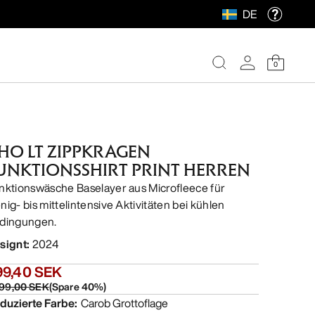
DE
0
HO LT ZIPPKRAGEN
UNKTIONSSHIRT PRINT HERREN
nktionswäsche Baselayer aus Microfleece für
nig- bis mittelintensive Aktivitäten bei kühlen
dingungen.
signt
:
2024
99,40 SEK
499,00 SEK
(
Spare
40
%)
duzierte Farbe
:
Carob Grottoflage