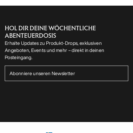
Android App
iOS App
FOLGE UNS AUF SOCIAL MEDIA
Cookie-Einstellungen
Cookie-Richtlinien
Datenschutzrichtlinien
Allgemeine Geschäftsbedingungen
Nutzungsbedingungen
Barrierefreiheit
Meine personenbezogenen Daten nicht verkaufen
arcteryx.com
outlet.arcteryx.com
blog.arcteryx.com
leaf.arcteryx.com
https://resale.arcteryx.ca
Arc'teryx - an Amer Sports Brand