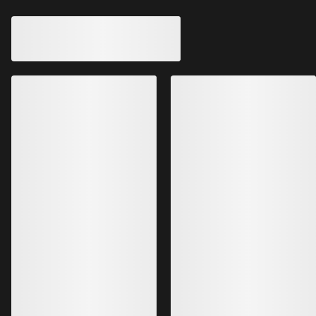
Gamma Hose Herren
Serratus Hose Her
Kletterhose aus Softshell fürs ganze
Technische Softshe
Jahr
Alpinklettern
2.199,00 SEK
2.999,00 SEK
1.539,30 SEK
2.099,30 SEK
Bestseller