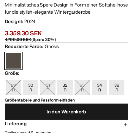
Minimalistisches Spere Design in Form einer Softshellhose
für die stylish-elegante Wintergarderobe
Designt
:
2024
3.359,30 SEK
4.799,00 SEK
(
Spare
30
%)
Reduzierte Farbe
:
Gnosis
Größe
:
29
30
31
32
33
34
36
R
R
R
R
R
R
R
Größentabelle und Passformleitfaden
In den Warenkorb
Lieferung
Gratisversand & -retouren