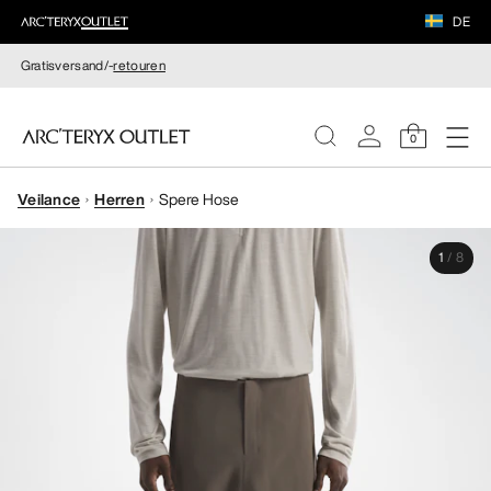
DE
Gratisversand/-
retouren
0
Veilance
Herren
Spere Hose
DAMEN
1
/
8
HERREN