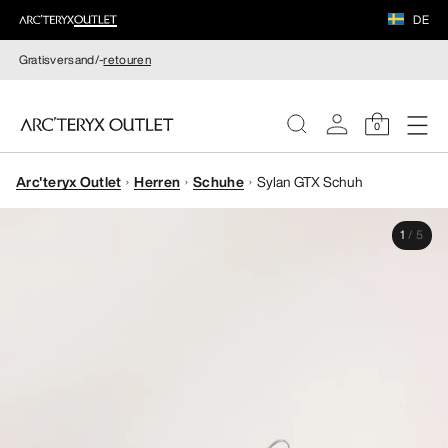
DE
Gratisversand/-
retouren
0
Arc'teryx Outlet
Herren
Schuhe
Sylan GTX Schuh
DAMEN
1
/
5
HERREN