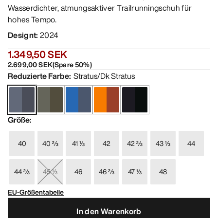
Wasserdichter, atmungsaktiver Trailrunningschuh für
hohes Tempo.
Designt
:
2024
1.349,50 SEK
2.699,00 SEK
(
Spare
50
%)
Reduzierte Farbe
:
Stratus/Dk Stratus
Größe
:
40
40 ⅔
41 ⅓
42
42 ⅔
43 ⅓
44
44 ⅔
45 ⅓
46
46 ⅔
47 ⅓
48
EU-Größentabelle
In den Warenkorb