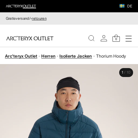
DE
Gratisversand/-
retouren
0
Arc'teryx Outlet
Herren
Isolierte Jacken
Thorium Hoody
DAMEN
1
/
10
HERREN