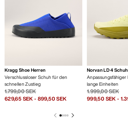
Kragg Shoe Herren
Norvan LD 4 Schuh
Verschlussloser Schuh für den
Anpassungsfähiger 
schnellen Zustieg
lange Einheiten
1.799,00 SEK
1.999,00 SEK
629,65 SEK
-
899,50 SEK
999,50 SEK
-
1.