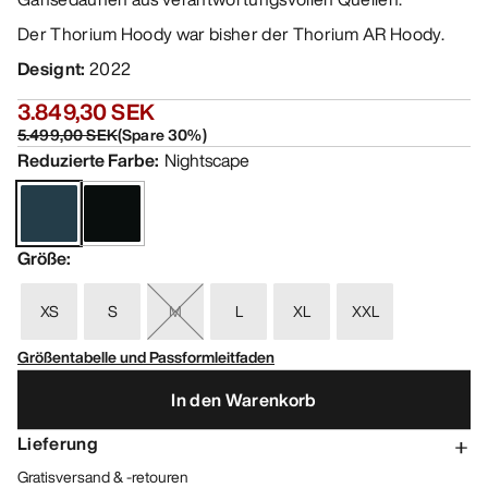
Der Thorium Hoody war bisher der Thorium AR Hoody.
Designt
:
2022
3.849,30 SEK
5.499,00 SEK
(
Spare
30
%)
Reduzierte Farbe
:
Nightscape
Größe
:
XS
S
M
L
XL
XXL
Größentabelle und Passformleitfaden
In den Warenkorb
Lieferung
Gratisversand & -retouren