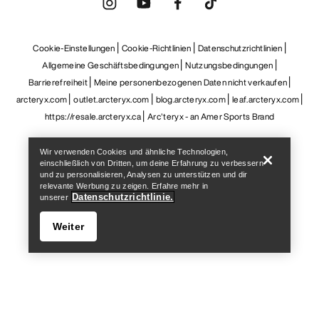
Cookie-Einstellungen
Cookie-Richtlinien
Datenschutzrichtlinien
Allgemeine Geschäftsbedingungen
Nutzungsbedingungen
Barrierefreiheit
Meine personenbezogenen Daten nicht verkaufen
arcteryx.com
outlet.arcteryx.com
blog.arcteryx.com
leaf.arcteryx.com
Help
https://resale.arcteryx.ca
Arc'teryx - an Amer Sports Brand
Wir verwenden Cookies und ähnliche Technologien,
einschließlich von Dritten, um deine Erfahrung zu verbessern
und zu personalisieren, Analysen zu unterstützen und dir
relevante Werbung zu zeigen. Erfahre mehr in
Datenschutzrichtlinie.
unserer
Weiter