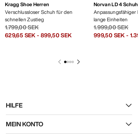
Kragg Shoe Herren
Norvan LD 4 Schuh
Verschlussloser Schuh für den
Anpassungsfähiger 
schnellen Zustieg
lange Einheiten
1.799,00 SEK
1.999,00 SEK
629,65 SEK
-
899,50 SEK
999,50 SEK
-
1.
HILFE
MEIN KONTO