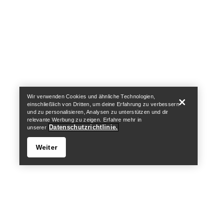
Help
Wir verwenden Cookies und ähnliche Technologien,
einschließlich von Dritten, um deine Erfahrung zu verbessern
und zu personalisieren, Analysen zu unterstützen und dir
relevante Werbung zu zeigen. Erfahre mehr in
Datenschutzrichtlinie.
unserer
Weiter
Help