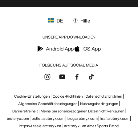
DE
Hilfe
UNSERE APP DOWNLOADEN
Android App
iOS App
FOLGE UNS AUF SOCIAL MEDIA
Cookie-Einstellungen
Cookie-Richtlinien
Datenschutzrichtlinien
Allgemeine Geschäftsbedingungen
Nutzungsbedingungen
Barrierefreiheit
Meine personenbezogenen Daten nicht verkaufen
arcteryx.com
outlet.arcteryx.com
blog.arcteryx.com
leaf.arcteryx.com
https://resale.arcteryx.ca
Arc'teryx - an Amer Sports Brand