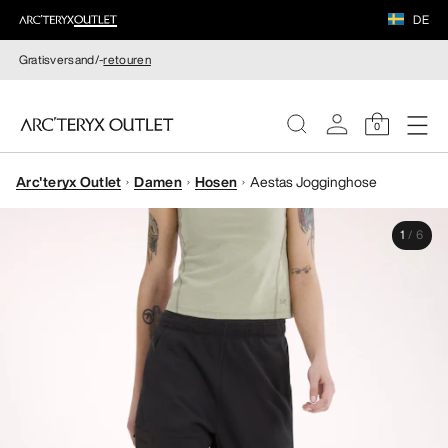
DE
Gratisversand/-
retouren
0
Arc'teryx Outlet
Damen
Hosen
Aestas Jogginghose
DAMEN
1
/
6
HERREN