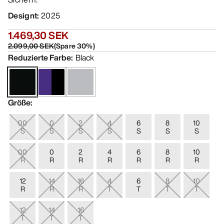
Designt
:
2025
1.469,30 SEK
2.099,00 SEK
(
Spare
30
%)
Reduzierte Farbe
:
Black
Größe
:
00
0
2
4
6
8
10
S
S
S
S
S
S
S
00
0
2
4
6
8
10
R
R
R
R
R
R
R
12
14
16
4
6
8
10
R
R
R
T
T
T
T
12
14
16
T
T
T