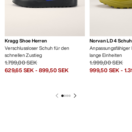
Kragg Shoe Herren
Norvan LD 4 Schuh
Verschlussloser Schuh für den
Anpassungsfähiger 
schnellen Zustieg
lange Einheiten
1.799,00 SEK
1.999,00 SEK
629,65 SEK
-
899,50 SEK
999,50 SEK
-
1.