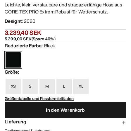
Leichte, klein verstaubare und strapazierfähige Hose aus
GORE-TEX PRO Extrem Robust für Wetterschutz.
Designt
:
2020
3.239,40 SEK
5.399,00 SEK
(
Spare
40
%)
Reduzierte Farbe
:
Black
Größe
:
XS
S
M
L
XL
Größentabelle und Passformleitfaden
In den Warenkorb
Lieferung
Gratisversand & -retouren