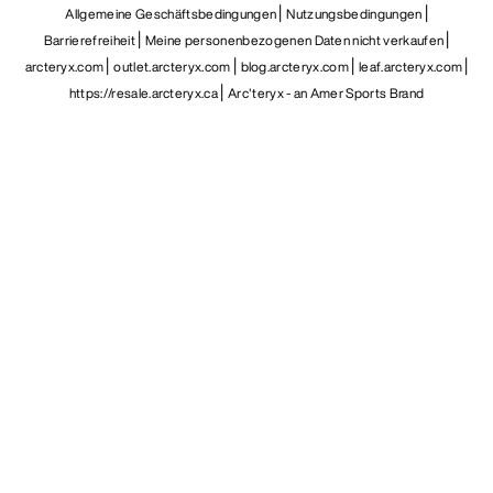
Allgemeine Geschäftsbedingungen
Nutzungsbedingungen
Barrierefreiheit
Meine personenbezogenen Daten nicht verkaufen
arcteryx.com
outlet.arcteryx.com
blog.arcteryx.com
leaf.arcteryx.com
https://resale.arcteryx.ca
Arc'teryx - an Amer Sports Brand