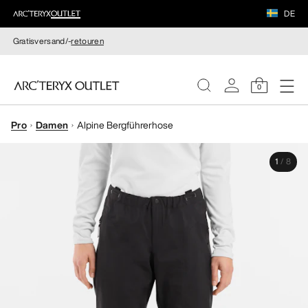
DE
Gratisversand/-
retouren
0
Pro
Damen
Alpine Bergführerhose
DAMEN
1
/
8
HERREN