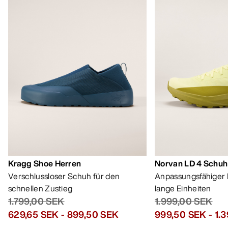
HILFE
MEIN KONTO
WASCHEN & REPARATUR
HOL DIR DEINE WÖCHENTLICHE
ABENTEUERDOSIS
Erhalte Updates zu Produkt-Drops, exklusiven