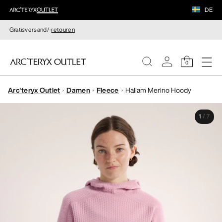
DE
Gratisversand/-
retouren
0
Arc'teryx Outlet
Damen
Fleece
Hallam Merino Hoody
DAMEN
1
/
7
HERREN