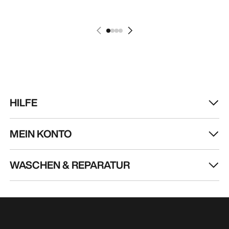
Angeboten, Events und mehr – direkt in deinen
Posteingang.
DE
Hilfe
UNSERE APP DOWNLOADEN
Android App
iOS App