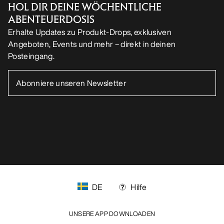
FOLGE UNS AUF SOCIAL MEDIA
Cookie-Einstellungen
Cookie-Richtlinien
Datenschutzrichtlinien
Allgemeine Geschäftsbedingungen
Nutzungsbedingungen
Barrierefreiheit
Meine personenbezogenen Daten nicht verkaufen
arcteryx.com
outlet.arcteryx.com
blog.arcteryx.com
leaf.arcteryx.com
https://resale.arcteryx.ca
Arc'teryx - an Amer Sports Brand