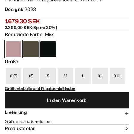
Designt
:
2023
1.679,30 SEK
2.399,00 SEK
(
Spare
30
%)
Reduzierte Farbe
:
Bliss
Größe
:
XXS
XS
S
M
L
XL
XXL
Größentabelle und Passformleitfaden
In den Warenkorb
Lieferung
Gratisversand & -retouren
Produktdetail