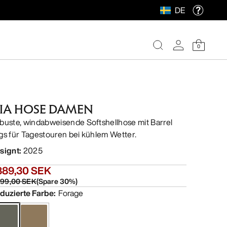
DE
0
IA HOSE DAMEN
buste, windabweisende Softshellhose mit Barrel
gs für Tagestouren bei kühlem Wetter.
signt
:
2025
889,30 SEK
699,00 SEK
(
Spare
30
%)
duzierte Farbe
:
Forage