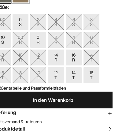
öße
:
00
0
2
4
6
8
S
S
S
S
S
S
10
00
0
2
4
6
S
R
R
R
R
R
8
10
12
14
16
4
R
R
R
R
R
T
6
8
10
12
14
16
T
T
T
T
T
T
ößentabelle und Passformleitfaden
In den Warenkorb
eferung
tisversand & -retouren
oduktdetail