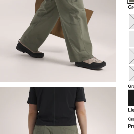
Gr
Gr
Li
Gra
Pr