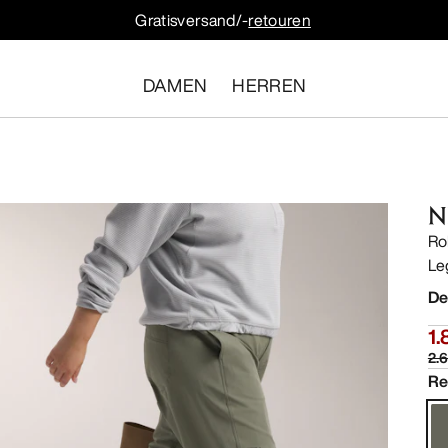
Gratisversand/-
retouren
DAMEN
HERREN
N
Ro
Le
De
1.
2.
Re