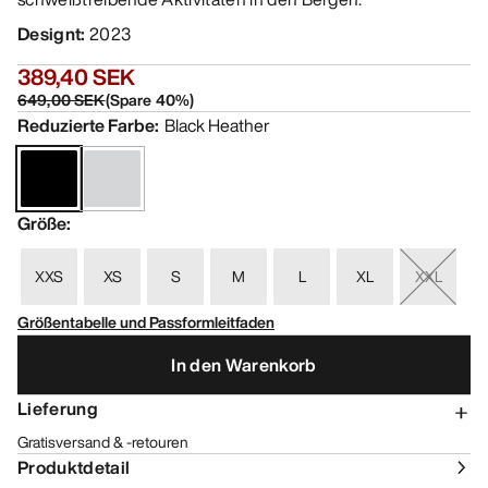
Designt
:
2023
389,40 SEK
649,00 SEK
(
Spare
40
%)
Reduzierte Farbe
:
Black Heather
Größe
:
XXS
XS
S
M
L
XL
XXL
Größentabelle und Passformleitfaden
In den Warenkorb
Lieferung
Gratisversand & -retouren
Produktdetail