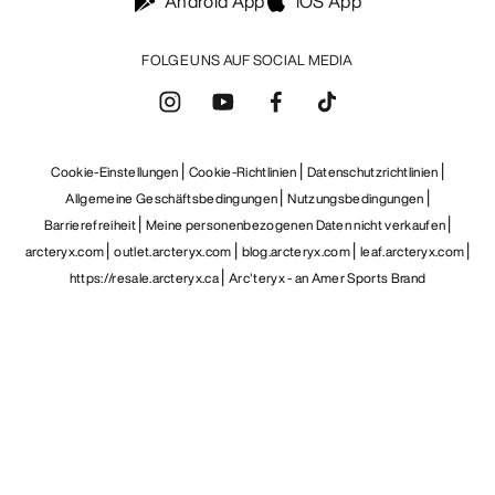
Android App
iOS App
FOLGE UNS AUF SOCIAL MEDIA
Cookie-Einstellungen
Cookie-Richtlinien
Datenschutzrichtlinien
Allgemeine Geschäftsbedingungen
Nutzungsbedingungen
Barrierefreiheit
Meine personenbezogenen Daten nicht verkaufen
arcteryx.com
outlet.arcteryx.com
blog.arcteryx.com
leaf.arcteryx.com
https://resale.arcteryx.ca
Arc'teryx - an Amer Sports Brand