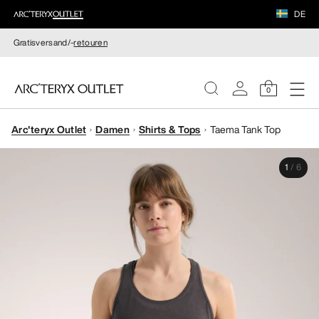
DE
Gratisversand/-
retouren
0
Arc'teryx Outlet
Damen
Shirts & Tops
Taema Tank Top
DAMEN
1
/
6
HERREN