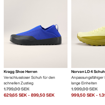
Kragg Shoe Herren
Norvan LD 4 Schuh
Verschlussloser Schuh für den
Anpassungsfähiger 
schnellen Zustieg
lange Einheiten
1.799,00 SEK
1.999,00 SEK
629,65 SEK
-
899,50 SEK
999,50 SEK
-
1.