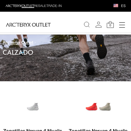
ES
0
Arc'teryx Outlet
MUJERE
CALZADO
HOMBRE
Zapatillas Norvan 4 Nivalis
Zapatillas Norvan 4 Nivalis