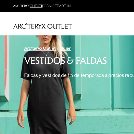
Arc'teryx Outlet
Mujer
VESTIDOS & FALDAS
Faldas y vestidos de fin de temporada a precios red