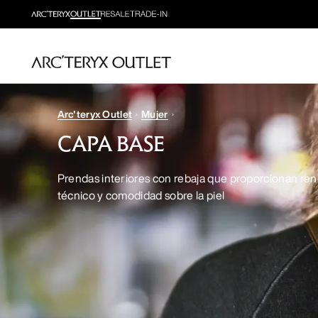
Arc'teryx Outlet
Mujer
CAPA BASE
Prendas interiores con rebaja que proporcionan re
técnico y comodidad sobre la piel