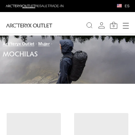
ES
0
Arc'teryx Outlet
Mujer
MUJERE
MOCHILAS
HOMBRE