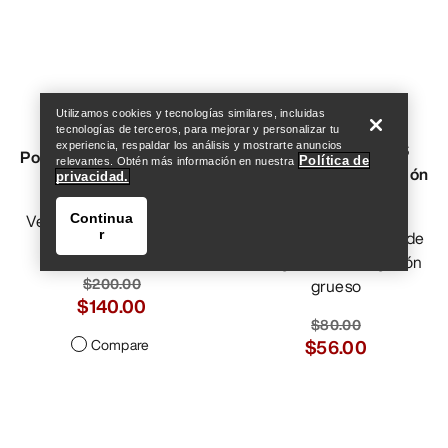
Help
Utilizamos cookies y tecnologías similares, incluidas
VEILANCE
tecnologías de terceros, para mejorar y personalizar tu
Camiseta Kragg SS
experiencia, respaldar los análisis y mostrarte anuncios
Polo manga larga Frame
Política de
relevantes. Obtén más información en nuestra
Litographica de algodón
Hombre
privacidad.
Hombre
Versátil polo en fina lana
Continua
Camiseta de escalada de
r
merina
manga corta en algodón
$200.00
grueso
$140.00
$80.00
Compare
$56.00
Help
Compare