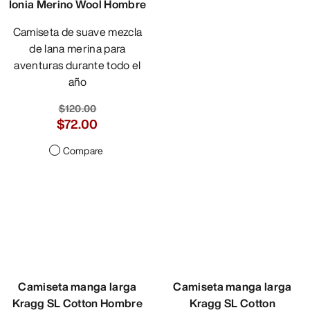
Ionia Merino Wool Hombre
Cormac Logo Hombre
Camiseta de suave mezcla
Camiseta de escalada con
de lana merina para
protección UPF 40+ y
aventuras durante todo el
evacuación del sudor
año
$70.00
$42.00
$120.00
$72.00
Compare
Compare
Camiseta manga larga
Camiseta manga larga
Kragg SL Cotton Hombre
Kragg SL Cotton