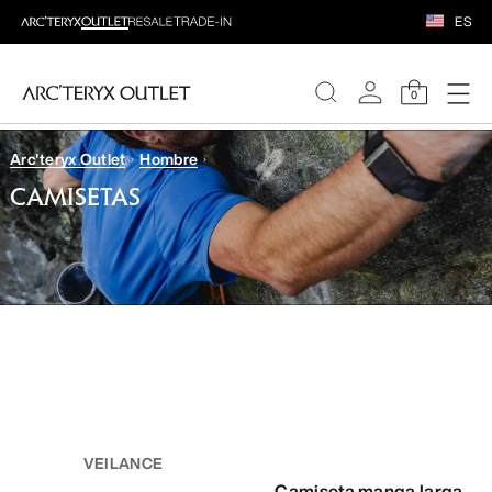
ES
0
Arc'teryx Outlet
Hombre
MUJERE
CAMISETAS
HOMBRE
VEILANCE
Camiseta manga larga