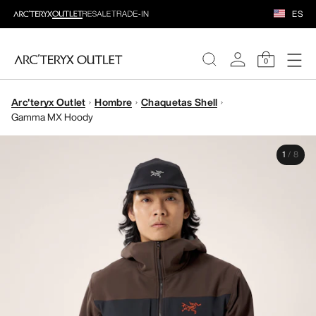
ES
0
Arc'teryx Outlet
Hombre
Chaquetas Shell
MUJERE
Gamma MX Hoody
HOMBRE
1
/
8