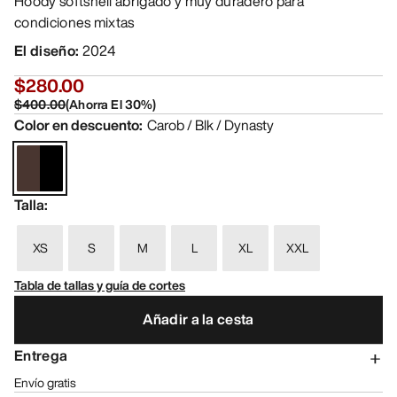
Hoody softshell abrigado y muy duradero para
condiciones mixtas
El diseño
:
2024
$280.00
$400.00
(
Ahorra El
30
%)
Color en descuento
:
Carob / Blk / Dynasty
Talla
:
XS
S
M
L
XL
XXL
Tabla de tallas y guía de cortes
Añadir a la cesta
Entrega
Envío gratis