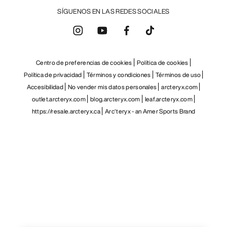
SÍGUENOS EN LAS REDES SOCIALES
Centro de preferencias de cookies
Política de cookies
Política de privacidad
Términos y condiciones
Términos de uso
Accesibilidad
No vender mis datos personales
arcteryx.com
outlet.arcteryx.com
blog.arcteryx.com
leaf.arcteryx.com
https://resale.arcteryx.ca
Arc'teryx - an Amer Sports Brand