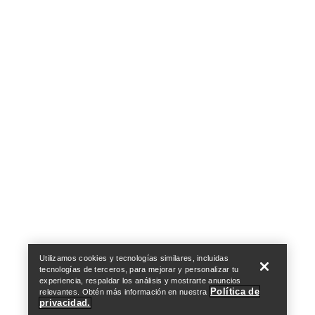
Help
Utilizamos cookies y tecnologías similares, incluidas
tecnologías de terceros, para mejorar y personalizar tu
experiencia, respaldar los análisis y mostrarte anuncios
Política de
relevantes. Obtén más información en nuestra
privacidad.