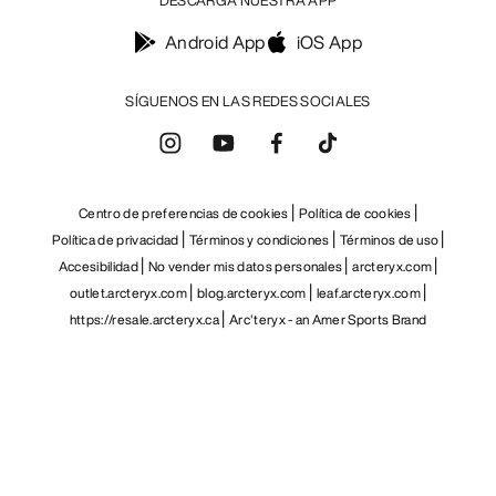
DESCARGA NUESTRA APP
Android App
iOS App
SÍGUENOS EN LAS REDES SOCIALES
Centro de preferencias de cookies
Política de cookies
Política de privacidad
Términos y condiciones
Términos de uso
Accesibilidad
No vender mis datos personales
arcteryx.com
outlet.arcteryx.com
blog.arcteryx.com
leaf.arcteryx.com
https://resale.arcteryx.ca
Arc'teryx - an Amer Sports Brand