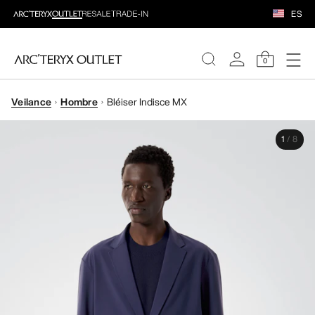
ES
0
Veilance
Hombre
Bléiser Indisce MX
MUJERE
1
/
8
HOMBRE