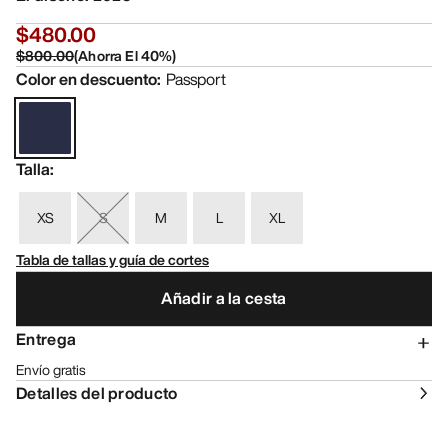
$480.00
$800.00
(
Ahorra El
40
%)
Color en descuento
:
Passport
Talla
:
XS
S
M
L
XL
Tabla de tallas y guía de cortes
Añadir a la cesta
Entrega
Envío gratis
Detalles del producto