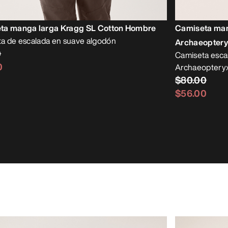
ta manga larga Kragg SL Cotton Hombre
Camiseta man
a de escalada en suave algodón
Archaeopter
0
Camiseta esca
0
Archaeoptery
$80.00
$56.00