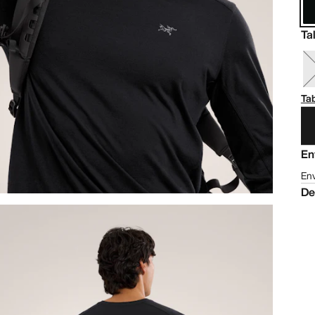
Ta
Tab
En
Env
De