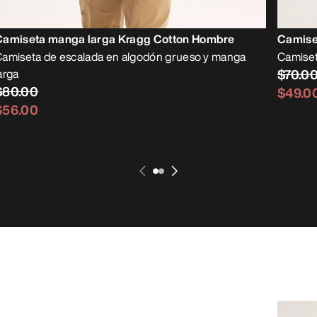
Camiseta manga larga Kragg Cotton Hombre
Camise
amiseta de escalada en algodón grueso y manga
Camiset
arga
$70.0
$80.00
$49.0
$56.00