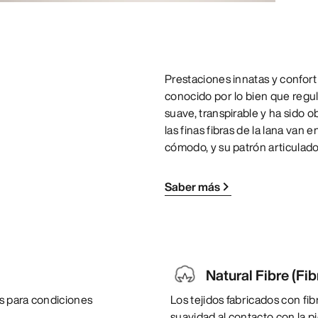
Prestaciones innatas y confort n
conocido por lo bien que regul
suave, transpirable y ha sido 
las finas fibras de la lana van
cómodo, y su patrón articulado
Saber más
Natural Fibre (Fib
s para condiciones
Los tejidos fabricados con fi
suavidad al contacto con la pi