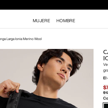
MUJERE
HOMBRE
ga Larga Ionia Merino Wool
C
I
Ve
gr
El
$
$1
Co