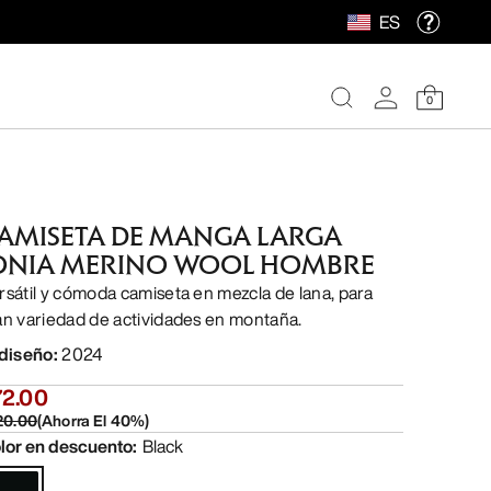
ES
0
AMISETA DE MANGA LARGA
ONIA MERINO WOOL HOMBRE
rsátil y cómoda camiseta en mezcla de lana, para
an variedad de actividades en montaña.
 diseño
:
2024
72.00
20.00
(
Ahorra El
40
%)
lor en descuento
:
Black