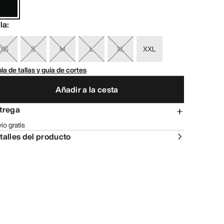
lla
:
XS
S
M
L
XL
XXL
la de tallas y guía de cortes
Añadir a la cesta
trega
ío gratis
talles del producto