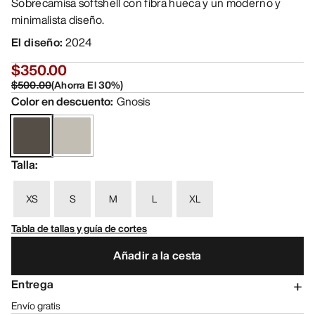
Sobrecamisa softshell con fibra hueca y un moderno y
minimalista diseño.
El diseño
:
2024
$350.00
$500.00
(
Ahorra El
30
%)
Color en descuento
:
Gnosis
Talla
:
XS
S
M
L
XL
Tabla de tallas y guía de cortes
Añadir a la cesta
Entrega
Envío gratis