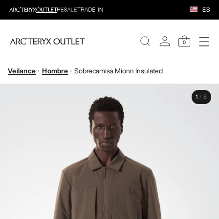
ES
0
Veilance
Hombre
Sobrecamisa Mionn Insulated
MUJERE
1
/
8
HOMBRE