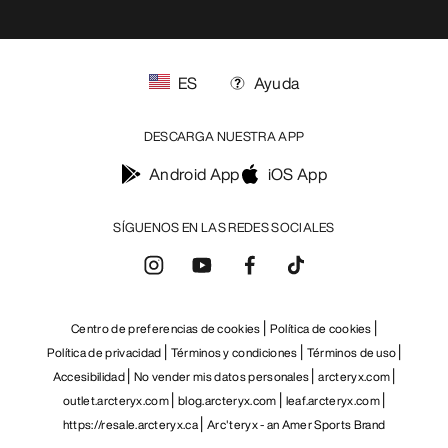
ES
Ayuda
DESCARGA NUESTRA APP
Android App
iOS App
SÍGUENOS EN LAS REDES SOCIALES
Centro de preferencias de cookies
Política de cookies
Política de privacidad
Términos y condiciones
Términos de uso
Accesibilidad
No vender mis datos personales
arcteryx.com
outlet.arcteryx.com
blog.arcteryx.com
leaf.arcteryx.com
https://resale.arcteryx.ca
Arc'teryx - an Amer Sports Brand