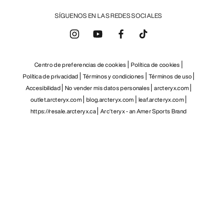
SÍGUENOS EN LAS REDES SOCIALES
Centro de preferencias de cookies
Política de cookies
Política de privacidad
Términos y condiciones
Términos de uso
Accesibilidad
No vender mis datos personales
arcteryx.com
outlet.arcteryx.com
blog.arcteryx.com
leaf.arcteryx.com
https://resale.arcteryx.ca
Arc'teryx - an Amer Sports Brand