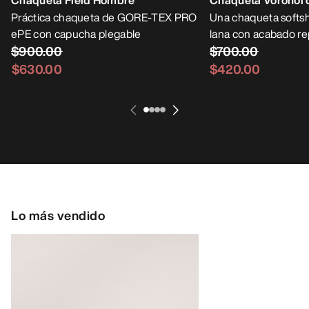
Chaqueta Field Hombre
Chaqueta Voronoi 
Práctica chaqueta de GORE-TEX PRO
Una chaqueta softsh
ePE con capucha plegable
lana con acabado re
$900.00
$700.00
$630.00
$420.00
Lo más vendido