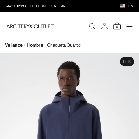
ES
0
Veilance
Hombre
Chaqueta Quartic
MUJERE
1
/
10
HOMBRE