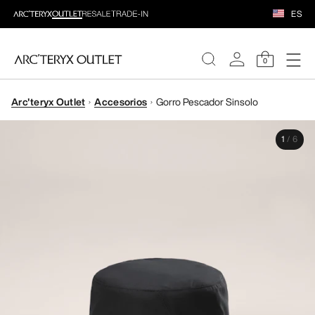
ES
0
Arc'teryx Outlet
Accesorios
Gorro Pescador Sinsolo
MUJERE
1
/
6
HOMBRE