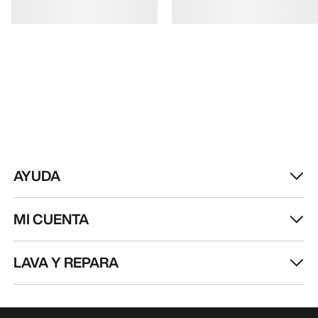
AVENTURA
Recibe actualizaciones sobre lanzamientos de
productos, ofertas exclusivas, eventos y mucho
más, directamente en tu bandeja de entrada.
ES
Ayuda