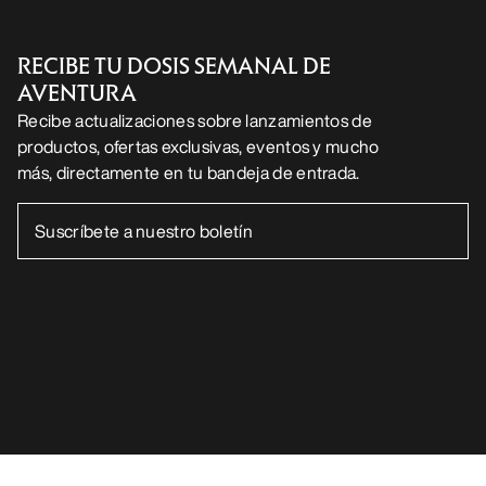
DESCARGA NUESTRA APP
Android App
iOS App
SÍGUENOS EN LAS REDES SOCIALES
Centro de preferencias de cookies
Política de cookies
Política de privacidad
Términos y condiciones
Términos de uso
Accesibilidad
No vender mis datos personales
arcteryx.com
outlet.arcteryx.com
blog.arcteryx.com
leaf.arcteryx.com
https://resale.arcteryx.ca
Arc'teryx - an Amer Sports Brand