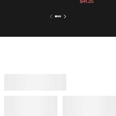
$41.25
Lo más vendido
Kragg Shoe Hombre
Zapatilla Norvan 
Zapatilla sin cordones, para
aproximaciones rápidas
Zapatilla para corre
$160.00
$170.00
$56.00
-
$80.00
$102.00
-
$119.0