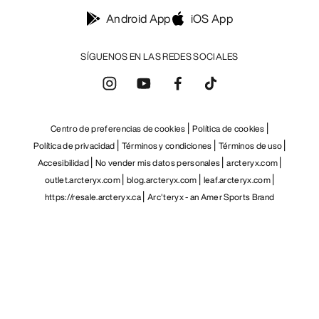
Android App
iOS App
SÍGUENOS EN LAS REDES SOCIALES
Centro de preferencias de cookies
Política de cookies
Política de privacidad
Términos y condiciones
Términos de uso
Accesibilidad
No vender mis datos personales
arcteryx.com
outlet.arcteryx.com
blog.arcteryx.com
leaf.arcteryx.com
https://resale.arcteryx.ca
Arc'teryx - an Amer Sports Brand