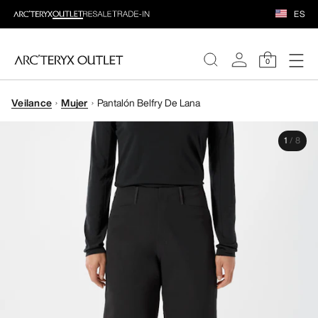
ES
0
Veilance
Mujer
Pantalón Belfry De Lana
MUJERE
1
/
8
HOMBRE