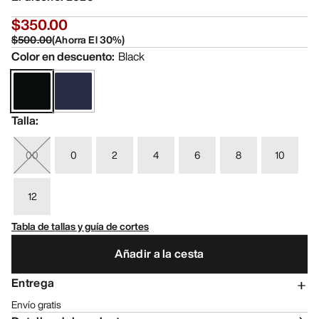
$350.00
$500.00
(
Ahorra El
30
%)
Color en descuento
:
Black
Talla
:
00
0
2
4
6
8
10
12
Tabla de tallas y guía de cortes
Añadir a la cesta
Entrega
Envío gratis