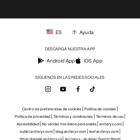
ES
Ayuda
DESCARGA NUESTRA APP
Android App
iOS App
SÍGUENOS EN LAS REDES SOCIALES
Centro de preferencias de cookies
Política de cookies
Política de privacidad
Términos y condiciones
Términos de uso
Accesibilidad
No vender mis datos personales
arcteryx.com
outlet.arcteryx.com
blog.arcteryx.com
leaf.arcteryx.com
https://resale.arcteryx.ca
Arc'teryx - an Amer Sports Brand