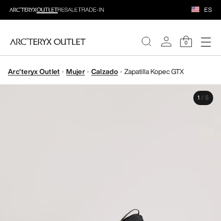
ES
0
Arc'teryx Outlet
Mujer
Calzado
Zapatilla Kopec GTX
MUJERE
1
/
5
HOMBRE