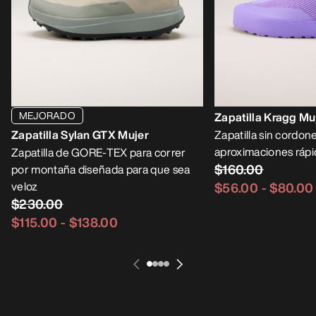
MEJORADO
Zapatilla Kragg Mu
Zapatilla Sylan GTX Mujer
Zapatilla sin cordone
aproximaciones rápi
Zapatilla de GORE-TEX para correr
$160.00
por montaña diseñada para que sea
veloz
$56.00
-
$80.00
$230.00
$115.00
-
$138.00