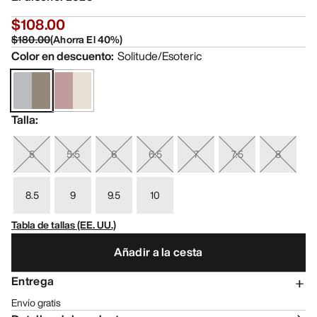
$108.00
$180.00
(
Ahorra El
40
%)
Color en descuento
:
Solitude/Esoteric
Talla
:
5
5.5
6
6.5
7
7.5
8
8.5
9
9.5
10
Tabla de tallas (EE. UU.)
Añadir a la cesta
Entrega
Envío gratis