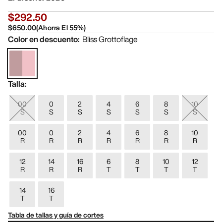
$292.50
$650.00
(
Ahorra El
55
%)
Color en descuento
:
Bliss Grottoflage
Talla
:
00
0
2
4
6
8
10
S
S
S
S
S
S
S
00
0
2
4
6
8
10
R
R
R
R
R
R
R
12
14
16
6
8
10
12
R
R
R
T
T
T
T
14
16
T
T
Tabla de tallas y guía de cortes