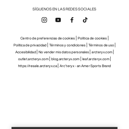
SÍGUENOS EN LAS REDES SOCIALES
Centro de preferencias de cookies
Política de cookies
Política de privacidad
Términos y condiciones
Términos de uso
Accesibilidad
No vender mis datos personales
arcteryx.com
outlet.arcteryx.com
blog.arcteryx.com
leaf.arcteryx.com
https://resale.arcteryx.ca
Arc'teryx - an Amer Sports Brand