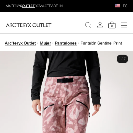
ES
0
Arc'teryx Outlet
Mujer
Pantalones
Pantalón Sentinel Print
MUJERE
1
/
7
HOMBRE