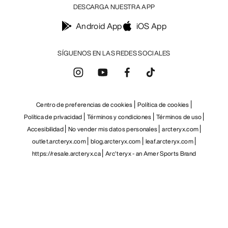
DESCARGA NUESTRA APP
Android App
iOS App
SÍGUENOS EN LAS REDES SOCIALES
Centro de preferencias de cookies
Política de cookies
Política de privacidad
Términos y condiciones
Términos de uso
Accesibilidad
No vender mis datos personales
arcteryx.com
outlet.arcteryx.com
blog.arcteryx.com
leaf.arcteryx.com
https://resale.arcteryx.ca
Arc'teryx - an Amer Sports Brand