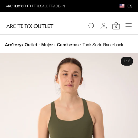
ES
0
Arc'teryx Outlet
Mujer
Camisetas
Tank Soria Racerback
MUJERE
1
/
6
HOMBRE