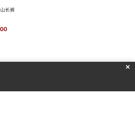
登山长裤
.00
大衣 女装
能