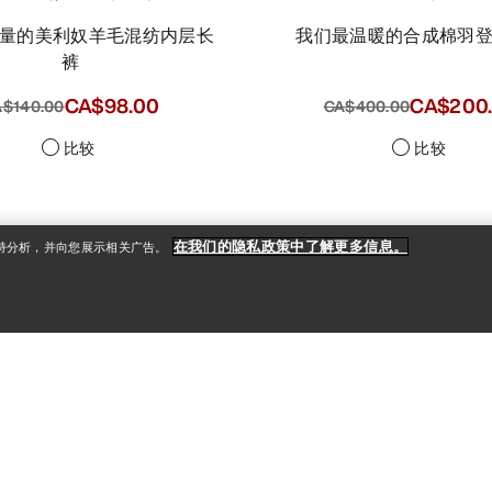
我们最温暖的合成棉羽
裤
CA$98.00
CA$200
$140.00
CA$400.00
比较
比较
在我们的隐私政策中了解更多信息。
支持分析，并向您展示相关广告。
VEILANCE
VEILANCE
Diene长袖衬衫 女装
Ifora Parka 羽绒派克
基础款弹力西装衬衫
加长版型派克大衣，兼具羽绒保暖与
GORE-TEX 防水性