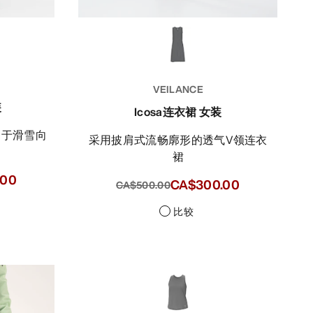
VEILANCE
装
Icosa连衣裙 女装
采用披肩式流畅廓形的透气V领连衣
裙
.00
CA$300.00
CA$500.00
比较