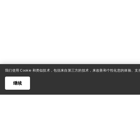
我们使用 Cookie 和类似技术，包括来自第三方的技术，来改善和个性化您的体验、
继续
帮助中心
我的账
客户支持中心
货运与配