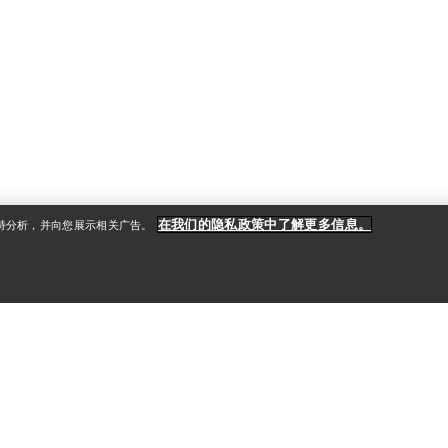
在我们的隐私政策中了解更多信息。
支持分析，并向您展示相关广告。
户
产品养护和修复
送
产品保养