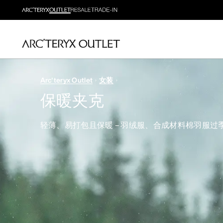
Arc'teryx Outlet
女装
保暖夹克
轻薄、易打包且保暖 – 羽绒服、合成材料棉羽服过