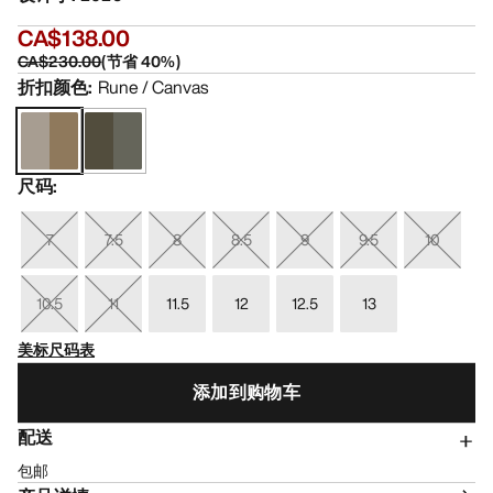
CA$138.00
CA$230.00
(
节省
40
%)
折扣颜色
:
Rune / Canvas
尺码
:
7
7.5
8
8.5
9
9.5
10
10.5
11
11.5
12
12.5
13
美标尺码表
添加到购物车
配送
包邮