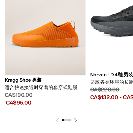
Norvan LD 4鞋 男
Kragg Shoe 男装
适应各类环境的长
适合快速接近时穿着的套穿式鞋履
CA$220.00
CA$190.00
CA$132.00
-
CA$
CA$95.00