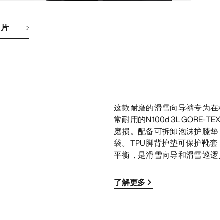
图片
这款耐磨的滑雪向导裤专为在
常耐用的N100d 3L GOR
磨损。配备可拆卸泡沫护膝垫
袋。TPU脚背护垫可保护靴
平衡，是滑雪向导和滑雪巡逻
了解更多