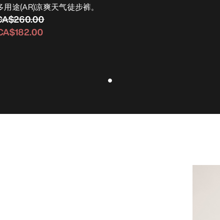
多用途(AR)凉爽天气徒步裤。
CA$260.00
CA$182.00