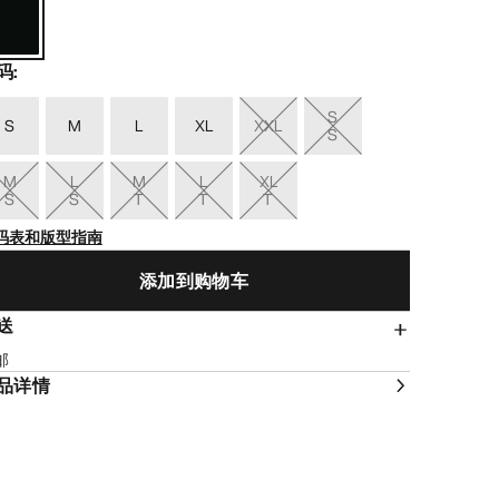
码
:
S
S
M
L
XL
XXL
S
M
L
M
L
XL
S
S
T
T
T
码表和版型指南
添加到购物车
送
邮
品详情