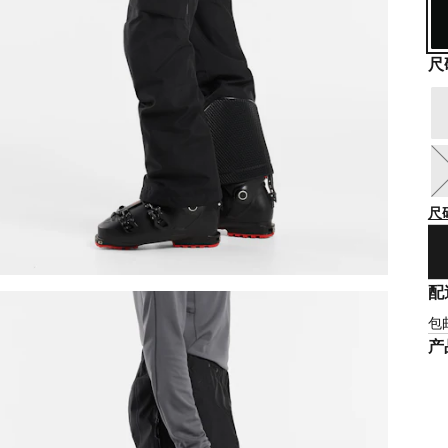
尺
尺
配
包
产