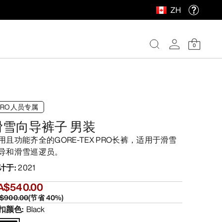
ZH
0
PRO人员专属
滑雪向导裤子 男装
用且功能齐全的GORE-TEX PRO长裤，适用于滑雪
导和滑雪巡逻员。
计于
:
2021
A$540.00
$900.00
(
节省
40
%)
扣颜色
:
Black