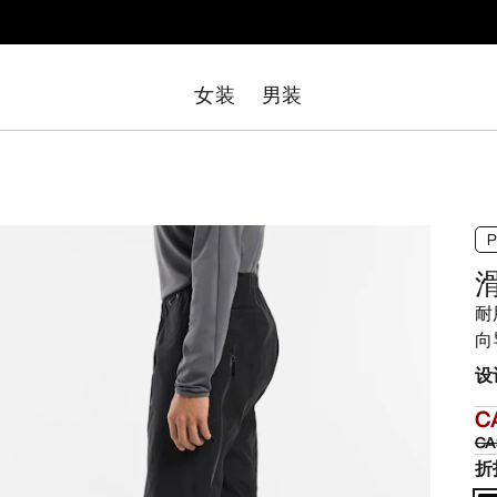
女装
男装
耐
向
设
C
CA
折