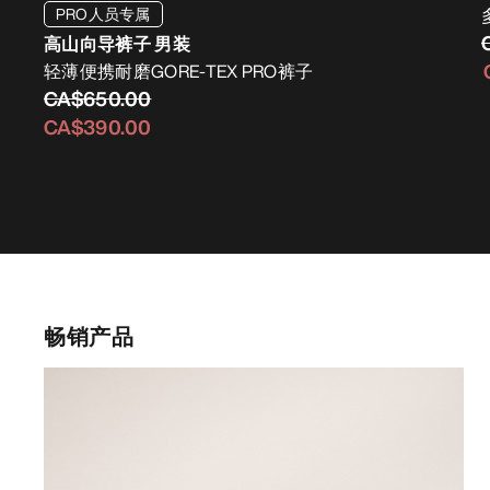
PRO人员专属
高山向导裤子 男装
轻薄便携耐磨GORE-TEX PRO裤子
CA$650.00
CA$390.00
畅销产品