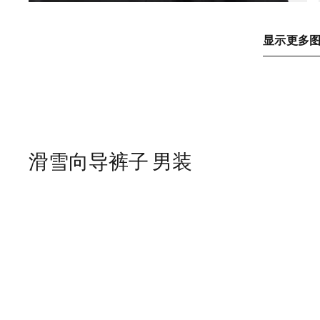
显示更多
滑雪向导裤子 男装