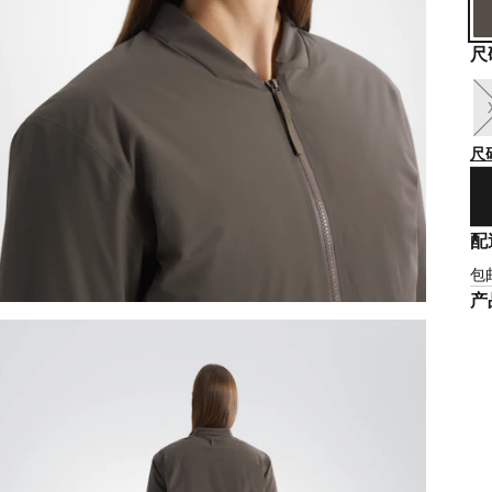
尺
尺
配
包
产