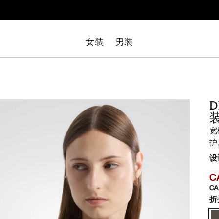
女装
男装
D
宽
护
设
C
CA
折