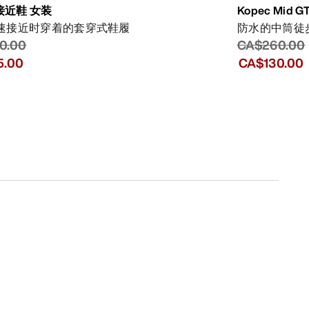
g接近鞋 女装
Kopec Mid 
速接近时穿着的套穿式鞋履
防水的中筒徒
0.00
CA$260.00
5.00
CA$130.00