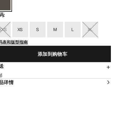
码
:
XXS
XS
S
M
L
XL
码表和版型指南
添加到购物车
送
邮
品详情