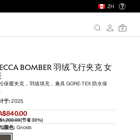
ZH
0
ECCA BOMBER 羽绒飞行夹克 女
装
松保暖夹克，羽绒填充，兼具 GORE-TEX 防水保
。
计于
:
2025
A$840.00
$1,200.00
(
节省
30
%)
扣颜色
:
Gnosis