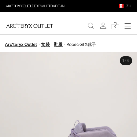
ZH
0
Arc'teryx Outlet
女装
鞋履
Kopec GTX靴子
女装
1
/
6
男装