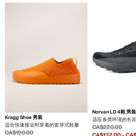
Norvan LD 4鞋 男
Kragg Shoe 男装
适应各类环境的长
适合快速接近时穿着的套穿式鞋履
CA$220.00
CA$190.00
CA$132.00
-
CA$