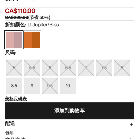
CA$110.00
CA$220.00
(
节省
50
%)
折扣颜色
:
Lt Jupiter/Bliss
尺码
:
5
5.5
6
6.5
7
7.5
8
8.5
9
9.5
10
美标尺码表
添加到购物车
配送
包邮