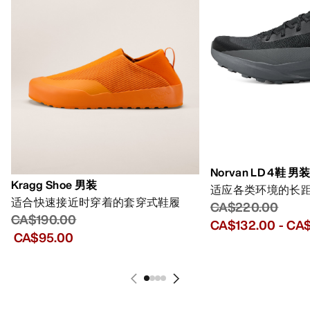
Norvan LD 4鞋 男
Kragg Shoe 男装
适应各类环境的长
适合快速接近时穿着的套穿式鞋履
CA$220.00
CA$190.00
CA$132.00
-
CA$
CA$95.00