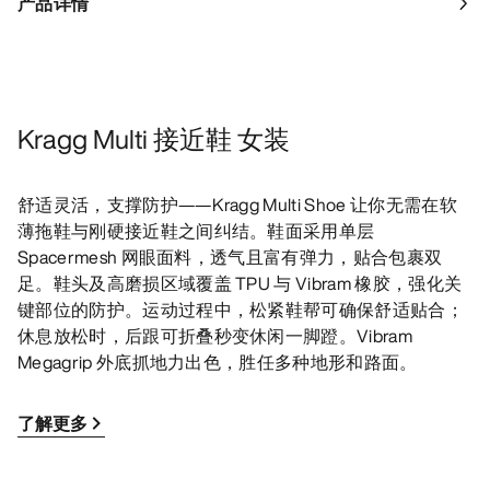
产品详情
Kragg Multi 接近鞋 女装
舒适灵活，支撑防护——Kragg Multi Shoe 让你无需在软
薄拖鞋与刚硬接近鞋之间纠结。鞋面采用单层
Spacermesh 网眼面料，透气且富有弹力，贴合包裹双
足。鞋头及高磨损区域覆盖 TPU 与 Vibram 橡胶，强化关
键部位的防护。运动过程中，松紧鞋帮可确保舒适贴合；
休息放松时，后跟可折叠秒变休闲一脚蹬。Vibram
Megagrip 外底抓地力出色，胜任多种地形和路面。
了解更多