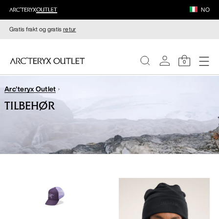
NO
Gratis frakt og gratis
retur
0
Arc'teryx Outlet
DAMER
TILBEHØR
HERRER