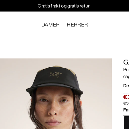
Gratis frakt og gratis
retur
DAMER
HERRER
G
Pu
ca
De
€
€5
Fa