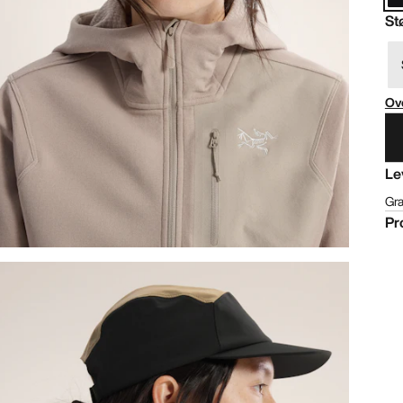
St
Ove
Le
Gra
Pr