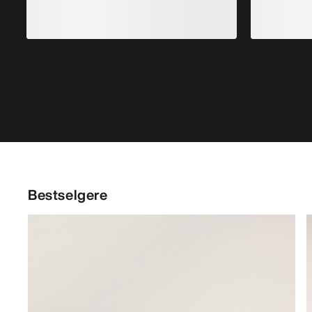
Kragg Shoe Herre
Pull-on-sko for raske anmarsjer
T
€160.00
€56.00
-
€80.00