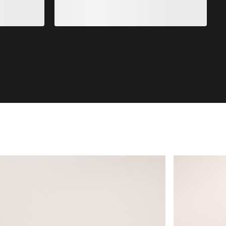
Sko Dame
Kopec Mid GT
-sko for raske anmarsjer
Vanntett mell
00
€200.00
0
-
€80.00
€100.00
-
€